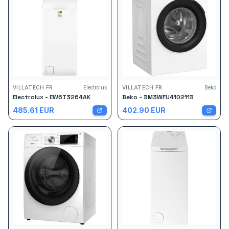
VILLATECH.FR
Electrolux
VILLATECH.FR
Beko
Electrolux - EW6T3264AK
Beko - BM3WFU410211B
485.61
EUR
402.90
EUR