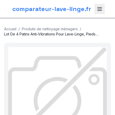
comparateur-lave-linge.fr
Accueil
/
Produits de nettoyage ménagers
/
Lot De 4 Patins Anti-Vibrations Pour Lave-Linge, Pieds
Universels Antiderapants Et Silencieux Pour Appareils
nos categories
Electromenagers Et Meubles
Plomberie