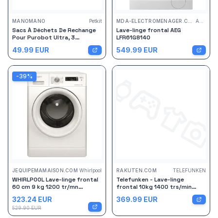
MANOMANO
Petkit
MDA-ELECTROMENAGER.COM
AEG
Sacs À Déchets De Rechange
Lave-linge frontal AEG
Pour Purobot Ultra, 3
LFR61G814O
Rouleaux, Grande Capacité,
49.99
EUR
549.99
EUR
Sacs Pour Litière
Autonettoyante Pour Chats -
Petkit
-
39
%
JEQUIPEMAMAISON.COM
Whirlpool
RAKUTEN.COM
TELEFUNKEN
WHIRLPOOL Lave-linge frontal
Telefunken - Lave-linge
60 cm 9 kg 1200 tr/mn
frontal 10kg 1400 trs/min
FFSP9269WFR
TLL1014BK
323.24
EUR
369.99
EUR
529.90
EUR