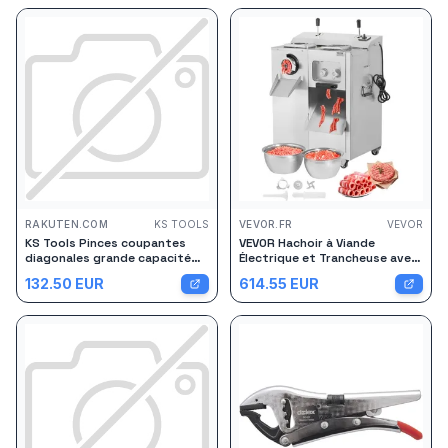
RAKUTEN.COM
KS TOOLS
VEVOR.FR
VEVOR
KS Tools Pinces coupantes
VEVOR Hachoir à Viande
diagonales grande capacité
Électrique et Trancheuse avec
1000V CLASSIC
Grande Capacité de 6,35
132.50
EUR
614.55
EUR
kg/min, Poussoir à Saucisses
en Acier Inoxydable, avec Lame
et Plaque de Broyage, pour
Cuisine Boucherie Restaurant