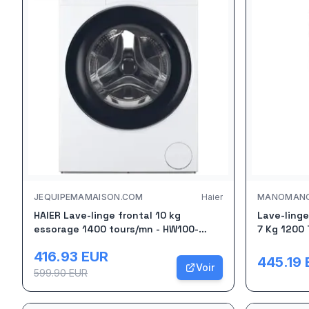
JEQUIPEMAMAISON.COM
Haier
MANOMAN
HAIER Lave-linge frontal 10 kg
Lave-ling
essorage 1400 tours/mn - HW100-
7 Kg 1200 
BP14929A-S
416.93
EUR
445.19
Voir
599.90
EUR