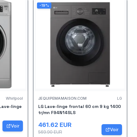
-
19
%
Whirlpool
JEQUIPEMAMAISON.COM
LG
Lave-linge
LG Lave-linge frontal 60 cm 9 kg 1400
tr/mn F94N14SLS
461.62
EUR
Voir
Voir
569.90
EUR