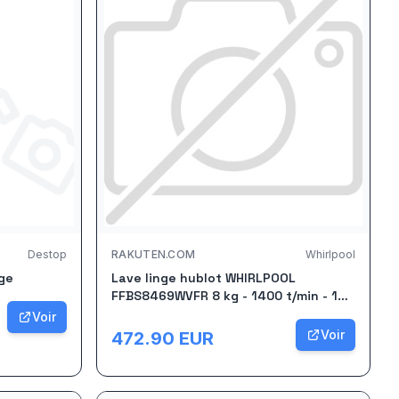
Destop
RAKUTEN.COM
Whirlpool
ge
Lave linge hublot WHIRLPOOL
FFBS8469WVFR 8 kg - 1400 t/min - 14
programmes - 78 dB
Voir
Voir
472.90
EUR