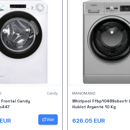
O
Candy
MANOMANO
 Frontal Candy
Whirlpool Ffbp10489sbsvfr 
b447
Hublot Argenté 10 Kg
Voir
EUR
626.05
EUR