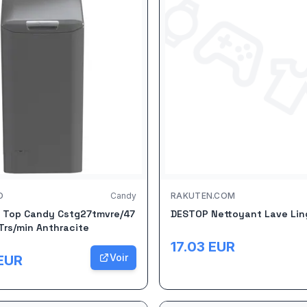
O
Candy
RAKUTEN.COM
e Top Candy Cstg27tmvre/47
DESTOP Nettoyant Lave Lin
Trs/min Anthracite
17.03
EUR
Voir
EUR