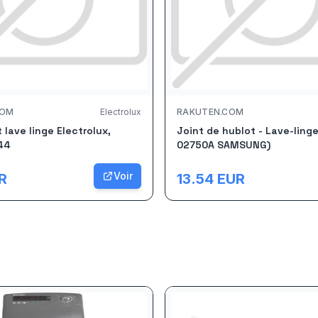
COM
Electrolux
RAKUTEN.COM
t lave linge Electrolux,
Joint de hublot - Lave-ling
44
02750A SAMSUNG)
Voir
R
13.54
EUR