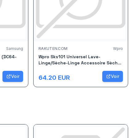
Samsung
RAKUTEN.COM
Wpro
e (DC64-
Wpro Sks101 Universel Lave-
Linge/Sèche-Linge Accessoire Sèche-
Linge
Voir
Voir
64.20
EUR