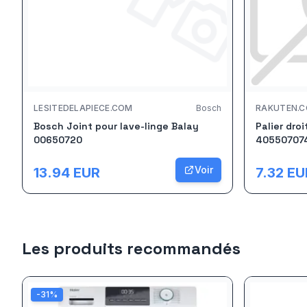
LESITEDELAPIECE.COM
Bosch
RAKUTEN.
Bosch Joint pour lave-linge Balay
Palier droi
00650720
40550707
Voir
13.94
EUR
7.32
EU
Les produits recommandés
-
31
%