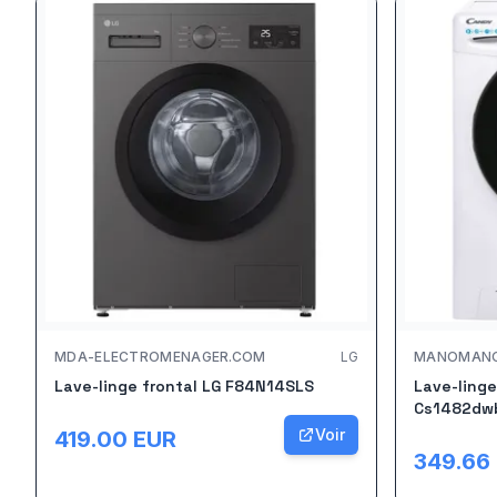
MDA-ELECTROMENAGER.COM
LG
MANOMAN
Lave-linge frontal LG F84N14SLS
Lave-linge
Cs1482dw
Voir
419.00
EUR
349.66