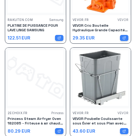
RAKUTEN.COM
Samsung
VEVOR.FR
VEVOR
PLATINE DE PUISSANCE POUR
VEVOR Cric Bouteille
LAVE LINGE SAMSUNG
Hydraulique Grande Capacité 6
T, Cric de Levage pour Voiture
122.51
EUR
29.35
EUR
Plage de Levage 195-375 mm,
pour Entretien Réparation
Automobile et Équipement
Agricole, Atelier Garage,
Orange
2ECHOIX.FR
Princess
VEVOR.FR
VEVOR
Princess Steam Airfryer Oven
VEVOR Poubelle Coulissante
182085 - Friteuse à air chaud -
sous Évier et sous Plan avec
Grande capacité de 10 litres -
Grande Capacité de 33 L,
80.29
EUR
43.60
EUR
12 programmes
Collecteur de Déchets de