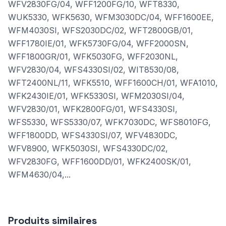
WFV2830FG/04, WFF1200FG/10, WFT8330,
WUK5330, WFK5630, WFM3030DC/04, WFF1600EE,
WFM4030SI, WFS2030DC/02, WFT2800GB/01,
WFF1780IE/01, WFK5730FG/04, WFF2000SN,
WFF1800GR/01, WFK5030FG, WFF2030NL,
WFV2830/04, WFS4330SI/02, WIT8530/08,
WFT2400NL/11, WFK5510, WFF1600CH/01, WFA1010,
WFK2430IE/01, WFK5330SI, WFM2030SI/04,
WFV2830/01, WFK2800FG/01, WFS4330SI,
WFS5330, WFS5330/07, WFK7030DC, WFS8010FG,
WFF1800DD, WFS4330SI/07, WFV4830DC,
WFV8900, WFK5030SI, WFS4330DC/02,
WFV2830FG, WFF1600DD/01, WFK2400SK/01,
WFM4630/04,...
Produits similaires