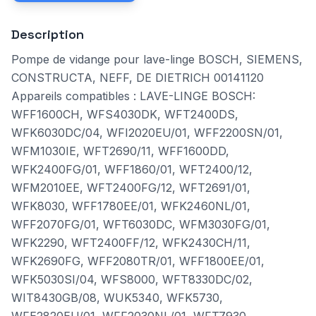
Description
Pompe de vidange pour lave-linge BOSCH, SIEMENS,
CONSTRUCTA, NEFF, DE DIETRICH 00141120
Appareils compatibles : LAVE-LINGE BOSCH:
WFF1600CH, WFS4030DK, WFT2400DS,
WFK6030DC/04, WFI2020EU/01, WFF2200SN/01,
WFM1030IE, WFT2690/11, WFF1600DD,
WFK2400FG/01, WFF1860/01, WFT2400/12,
WFM2010EE, WFT2400FG/12, WFT2691/01,
WFK8030, WFF1780EE/01, WFK2460NL/01,
WFF2070FG/01, WFT6030DC, WFM3030FG/01,
WFK2290, WFT2400FF/12, WFK2430CH/11,
WFK2690FG, WFF2080TR/01, WFF1800EE/01,
WFK5030SI/04, WFS8000, WFT8330DC/02,
WIT8430GB/08, WUK5340, WFK5730,