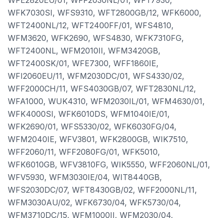
WFE2820EU/01, WFF2030NL/01, WFT7930,
WFK7030SI, WFS9310, WFT2800GB/12, WFK6000,
WFT2400NL/12, WFT2400FF/01, WFS4810,
WFM3620, WFK2690, WFS4830, WFK7310FG,
WFT2400NL, WFM2010II, WFM3420GB,
WFT2400SK/01, WFE7300, WFF1860IE,
WFI2060EU/11, WFM2030DC/01, WFS4330/02,
WFF2000CH/11, WFS4030GB/07, WFT2830NL/12,
WFA1000, WUK4310, WFM2030IL/01, WFM4630/01,
WFK4000SI, WFK6010DS, WFM1040IE/01,
WFK2690/01, WFS5330/02, WFK6030FG/04,
WFM2040IE, WFV3801, WFK2800GB, WIK7510,
WFF2060/11, WFF2080FG/01, WFK5010,
WFK6010GB, WFV3810FG, WIK5550, WFF2060NL/01,
WFV5930, WFM3030IE/04, WIT8440GB,
WFS2030DC/07, WFT8430GB/02, WFF2000NL/11,
WFM3030AU/02, WFK6730/04, WFK5730/04,
WFM3710DC/15, WFM1000II, WFM2030/04,