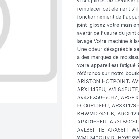
susceptibles de favoriser 
remplacer cet élément s'il
fonctionnement de l'appare
joint, glissez votre main e
avertir de l'usure du joi
lavage Votre machine à la
Une odeur désagréable se 
a des marques de moisissu
votre appareil est fatig
référence sur notre bouti
ARISTON HOTPOINT: AV
ARXL145EU, AVL84EUTE
AV42EX50-60HZ, ARGF10
ECO6F109EU, ARXXL129E
BHWMD742UK, ARGF129XE
ARXD169EU, ARXL85CSI.L
AVL88ITTE, ARX68IT, W
WML740GUK.R, HY6F355