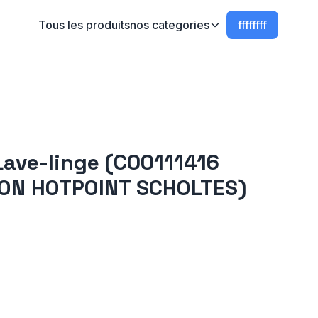
Tous les produits
nos categories
ffffffff
Lave-linge (C00111416
TON HOTPOINT SCHOLTES)