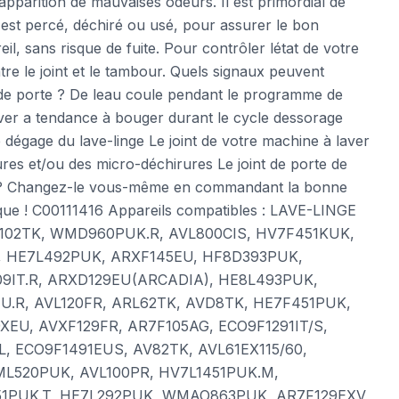
lapparition de mauvaises odeurs. Il est primordial de
 est percé, déchiré ou usé, pour assurer le bon
il, sans risque de fuite. Pour contrôler létat de votre
ntre le joint et le tambour. Quels signaux peuvent
nt de porte ? De leau coule pendant le programme de
ver a tendance à bouger durant le cycle dessorage
dégage du lave-linge Le joint de votre machine à laver
res et/ou des micro-déchirures Le joint de porte de
ué ? Changez-le vous-même en commandant la bonne
que ! C00111416 Appareils compatibles : LAVE-LINGE
102TK, WMD960PUK.R, AVL800CIS, HV7F451KUK,
, HE7L492PUK, ARXF145EU, HF8D393PUK,
9IT.R, ARXD129EU(ARCADIA), HE8L493PUK,
U.R, AVL120FR, ARL62TK, AVD8TK, HE7F451PUK,
U, AVXF129FR, AR7F105AG, ECO9F1291IT/S,
, ECO9F1491EUS, AV82TK, AVL61EX115/60,
ML520PUK, AVL100PR, HV7L1451PUK.M,
1PUK.T, HE7L292PUK, WMAO863PUK, AR7F129EXV,