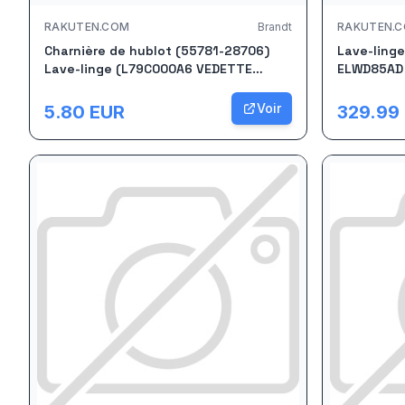
RAKUTEN.COM
Brandt
RAKUTEN.
Charnière de hublot (55781-28706)
Lave-linge
Lave-linge (L79C000A6 VEDETTE
ELWD85AD 8
BRANDT SANGIORGIO PROLINE FAGOR)
Voir
5.80
EUR
329.99