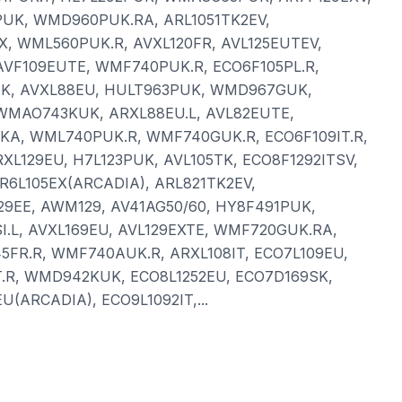
PUK, WMD960PUK.RA, ARL1051TK2EV,
X, WML560PUK.R, AVXL120FR, AVL125EUTEV,
AVF109EUTE, WMF740PUK.R, ECO6F105PL.R,
K, AVXL88EU, HULT963PUK, WMD967GUK,
WMAO743KUK, ARXL88EU.L, AVL82EUTE,
A, WML740PUK.R, WMF740GUK.R, ECO6F109IT.R,
XL129EU, H7L123PUK, AVL105TK, ECO8F1292ITSV,
AR6L105EX(ARCADIA), ARL821TK2EV,
9EE, AWM129, AV41AG50/60, HY8F491PUK,
.L, AVXL169EU, AVL129EXTE, WMF720GUK.RA,
FR.R, WMF740AUK.R, ARXL108IT, ECO7L109EU,
.R, WMD942KUK, ECO8L1252EU, ECO7D169SK,
(ARCADIA), ECO9L1092IT,...