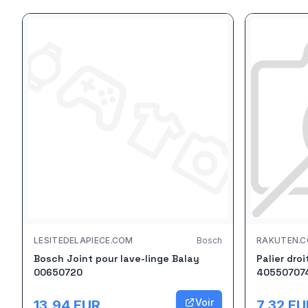
LESITEDELAPIECE.COM
Bosch
RAKUTEN.
Bosch Joint pour lave-linge Balay
Palier droi
00650720
40550707
Voir
13.94
EUR
7.32
EU