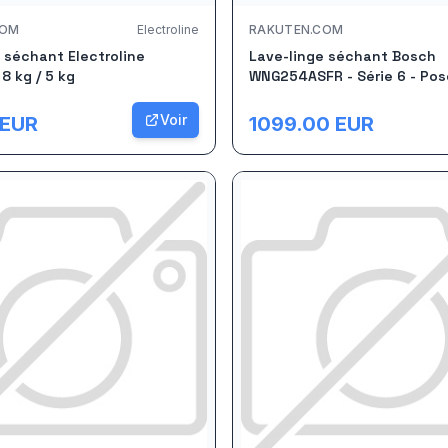
COM
Electroline
RAKUTEN.COM
 séchant Electroline
Lave-linge séchant Bosch
 kg / 5 kg
WNG254ASFR - Série 6 - Pose
10.5 Kg - 70 dB - Blanc
Voir
EUR
1099.00
EUR