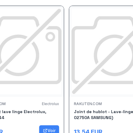
COM
Electrolux
RAKUTEN.COM
t lave linge Electrolux,
Joint de hublot - Lave-ling
44
02750A SAMSUNG)
Voir
R
13.54
EUR