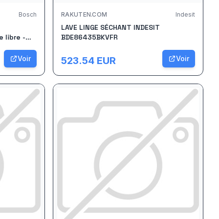
Bosch
RAKUTEN.COM
Indesit
LAVE LINGE SÉCHANT INDESIT
 libre -
BDE86435BKVFR
Voir
Voir
523.54
EUR