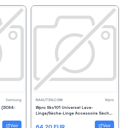
Samsung
RAKUTEN.COM
Wpro
e (DC64-
Wpro Sks101 Universel Lave-
Linge/Sèche-Linge Accessoire Sèche-
Linge
Voir
Voir
64.20
EUR