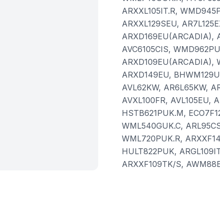
ARXXL105IT.R, WMD945
ARXXL129SEU, AR7L125E
ARXD169EU(ARCADIA), 
AVC6105CIS, WMD962PU
ARXD109EU(ARCADIA), 
ARXD149EU, BHWM129UK
AVL62KW, AR6L65KW, AR
AVXL100FR, AVL105EU, 
HSTB621PUK.M, ECO7F12
WML540GUK.C, ARL95CSI
WML720PUK.R, ARXXF145
HULT822PUK, ARGL109IT
ARXXF109TK/S, AWM88EU