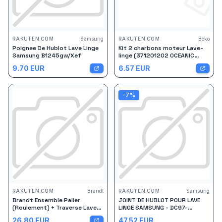
RAKUTEN.COM
Samsung
RAKUTEN.COM
Beko
Poignee De Hublot Lave Linge
Kit 2 charbons moteur Lave-
Samsung B1245gw/Xef
linge (371201202 OCEANIC
FAGOR BEKO SELECLINE
9.70
EUR
6.57
EUR
CONTINENTAL EDISON ARDEM
BRANDT FUNIX AYA SABA
SAMSUNG LISTO THOMSON
ALTUS FAR SANGIORGIO
-
7
%
BLUESKY)
RAKUTEN.COM
Brandt
RAKUTEN.COM
Samsung
Brandt Ensemble Palier
JOINT DE HUBLOT POUR LAVE
(Roulement) + Traverse Lave
LINGE SAMSUNG - DC97-
Linge Samsung Calex Swt400p
03576A
26.80
EUR
47.52
EUR