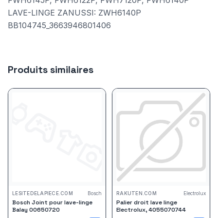
FWH6145P, FWH6122P, FWH7120P, FWH6140P
LAVE-LINGE ZANUSSI: ZWH6140P
BB104745_3663946801406
Produits similaires
LESITEDELAPIECE.COM
Bosch
RAKUTEN.COM
Electrolux
Bosch Joint pour lave-linge
Palier droit lave linge
Balay 00650720
Electrolux, 4055070744