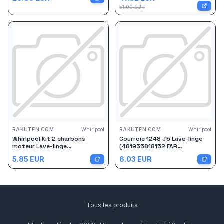
51.00
EUR
RAKUTEN.COM
Whirlpool
RAKUTEN.COM
Whirlpool
Whirlpool Kit 2 charbons
Courroie 1248 J5 Lave-linge
moteur Lave-linge
(481935818152 FAR
(481281719419 C00114885
BAUKNECHT UNICLINE
5.85
EUR
6.03
EUR
KITCHENAID WALTHAM
WHIRLPOOL LADEN IGNIS
BAUKNECHT SMEG AYA CANDY
SAMSUNG BAUCKNECHT)
OCEAN UNICLINE SOGELUX IGNIS
VEDETTE ARTHUR MARTIN
MAYTAG SAMSUNG BRANDT AEG
ARTHUR MARTIN ELECTROL
Tous les produits