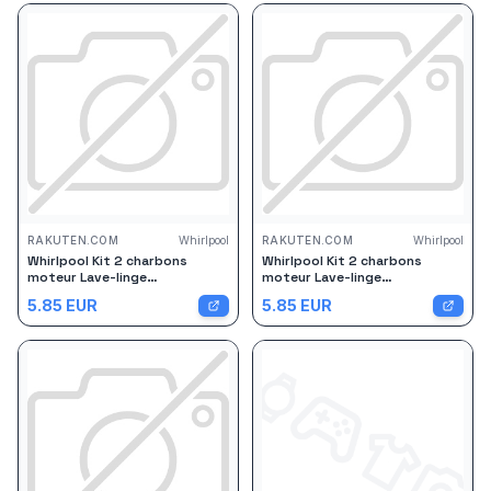
RAKUTEN.COM
Whirlpool
RAKUTEN.COM
Whirlpool
Whirlpool Kit 2 charbons
Whirlpool Kit 2 charbons
moteur Lave-linge
moteur Lave-linge
(481281719419 C00114885
(481281719419 C00114885
5.85
EUR
5.85
EUR
KITCHENAID WALTHAM
KITCHENAID WALTHAM
BAUKNECHT SMEG AYA CANDY
BAUKNECHT SMEG AYA CANDY
OCEAN UNICLINE SOGELUX IGNIS
OCEAN UNICLINE SOGELUX IGNIS
VEDETTE ARTHUR MARTIN
VEDETTE ARTHUR MARTIN
MAYTAG SAMSUNG BRANDT AEG
MAYTAG SAMSUNG BRANDT AEG
ARTHUR MARTIN ELECTROL
ARTHUR MARTIN ELECTROL