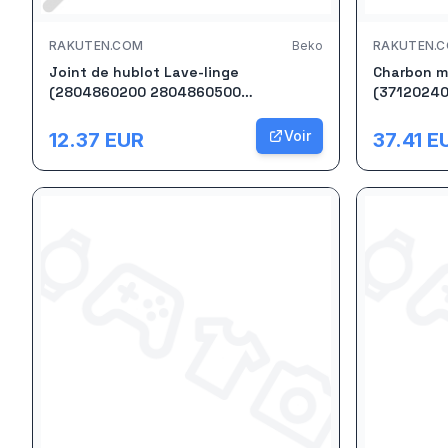
RAKUTEN.COM
Beko
RAKUTEN.
Joint de hublot Lave-linge
Charbon mo
(2804860200 2804860500
(37120240
SANGIORGIO ARDEM SOGELUX FUNIX
HOOVER FA
BEKO ALTUS FAGOR BLUESKY SABA
ALTUS CON
Voir
12.37
EUR
37.41
E
BRANDT BLOMBERG FAR LISTO
ESSENTIE
MASTERCOOK SELECLINE THOMSON)
SANGIORGI
AYA LISTO)