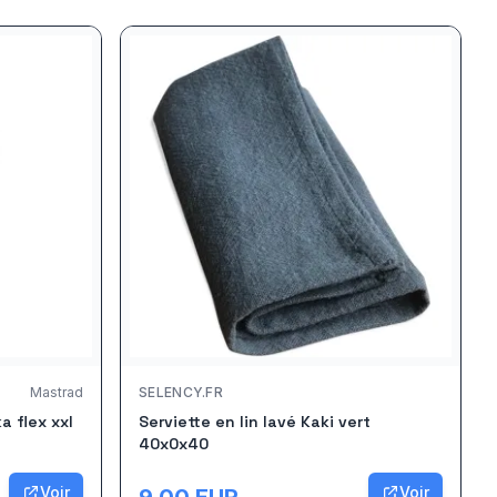
Mastrad
SELENCY.FR
a flex xxl
Serviette en lin lavé Kaki vert
40x0x40
Voir
Voir