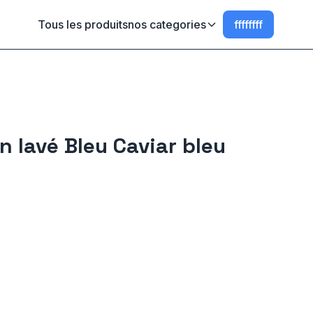
Tous les produits
nos categories
ffffffff
in lavé Bleu Caviar bleu