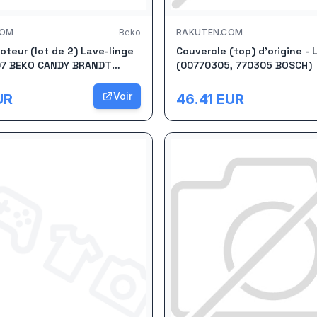
COM
Beko
RAKUTEN.COM
teur (lot de 2) Lave-linge
Couvercle (top) d'origine - 
7 BEKO CANDY BRANDT
(00770305, 770305 BOSCH)
R ESSENTIEL BLOMBERG
TINENTAL EDISON
Voir
UR
46.41
EUR
L B THOMSON BLUESKY
O ARDEM SABA SELECLINE