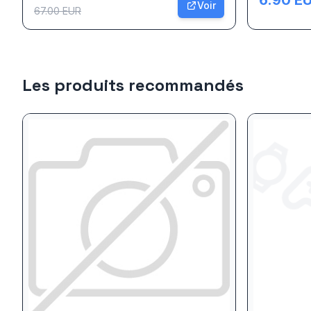
6.90
E
Voir
67.00
EUR
Les produits recommandés