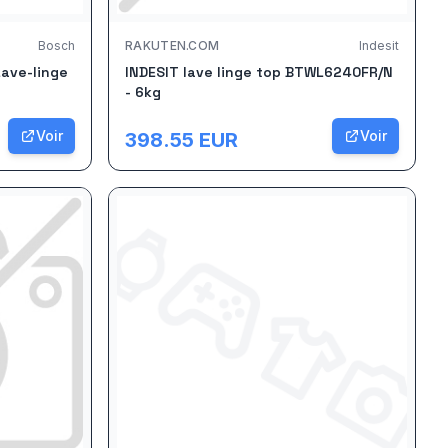
Bosch
RAKUTEN.COM
Indesit
Lave-linge
INDESIT lave linge top BTWL6240FR/N
- 6kg
Voir
Voir
398.55
EUR