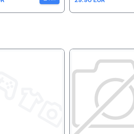
UR
29.90
EUR