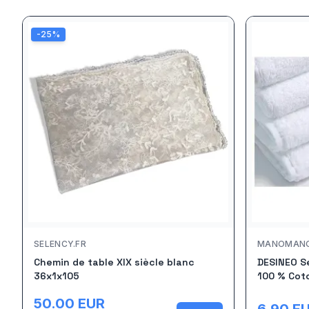
-
25
%
SELENCY.FR
MANOMAN
Chemin de table XIX siècle blanc
DESINEO Se
36x1x105
100 % Cot
50.00
EUR