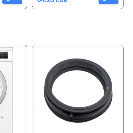
64.20
EUR