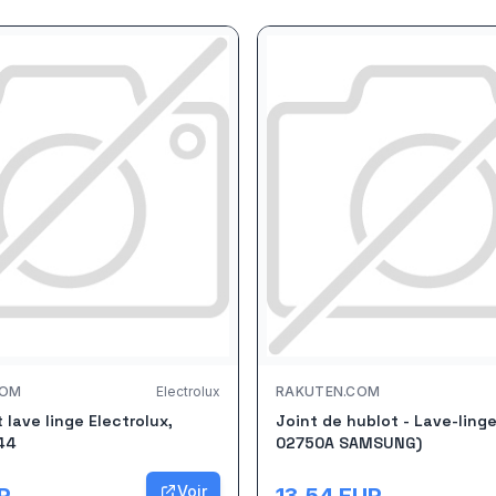
COM
Electrolux
RAKUTEN.COM
t lave linge Electrolux,
Joint de hublot - Lave-ling
44
02750A SAMSUNG)
Voir