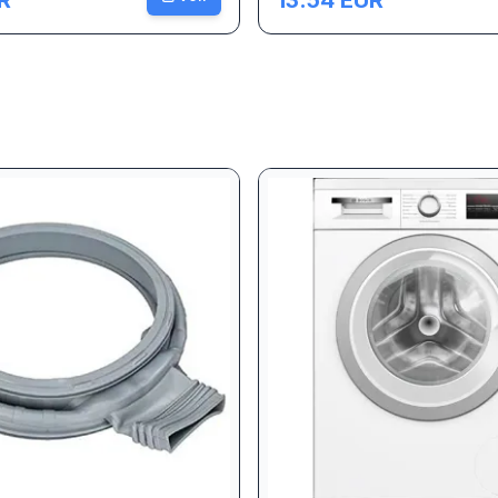
R
13.54
EUR