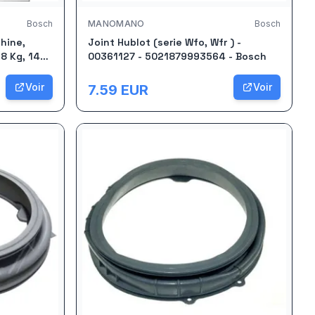
Bosch
MANOMANO
Bosch
hine,
Joint Hublot (serie Wfo, Wfr ) -
 8 Kg, 1400
00361127 - 5021879993564 - Bosch
Voir
Voir
7.59
EUR