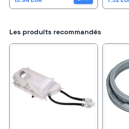
13.94
EUR
7.32
EU
Les produits recommandés