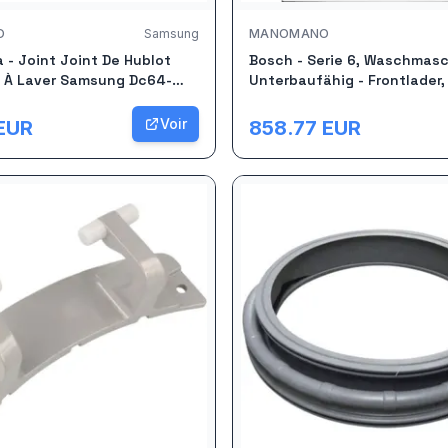
O
Samsung
MANOMANO
- Joint Joint De Hublot
Bosch - Serie 6, Waschmasc
e À Laver Samsung Dc64-
Unterbaufähig - Frontlader,
U/min., Wuu28t70
Voir
EUR
858.77
EUR