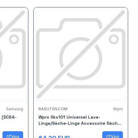
Samsung
RAKUTEN.COM
Wpro
e (DC64-
Wpro Sks101 Universel Lave-
Linge/Sèche-Linge Accessoire Sèche-
Linge
Voir
Voir