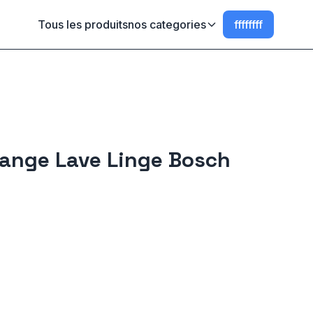
Tous les produits
nos categories
ffffffff
ange Lave Linge Bosch