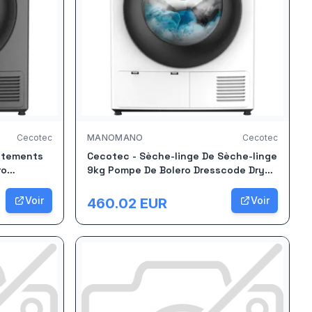
Cecotec
MANOMANO
Cecotec
êtements
Cecotec - Sèche-linge De Sèche-linge
ro
9kg Pompe De Bolero Dresscode Dry
Equivalent
9330. Classe Équivalente A++, 15
Et
Programmes Et Fonctions Telles Que
Voir
Voir
460.02
EUR
atique,
Séchage Automatique, Repassage
pgo,
Facile, Stop&ampgo, Départ Diff