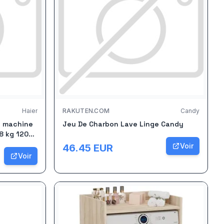
Haier
RAKUTEN.COM
Candy
N machine
Jeu De Charbon Lave Linge Candy
8 kg 1200
Voir
46.45
EUR
Voir