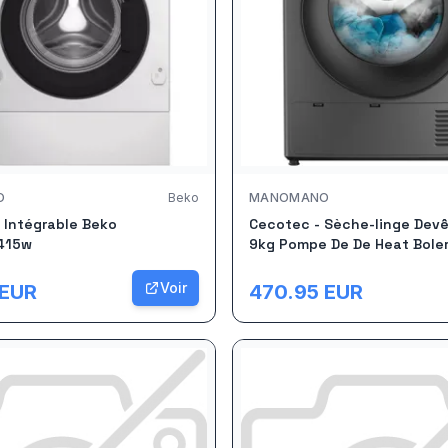
O
Beko
MANOMANO
 Intégrable Beko
Cecotec - Sèche-linge Dev
415w
9kg Pompe De De Heat Bole
Dresscode Dry 9330 Steel. 
Classe A++, 15 Programmes 
Voir
EUR
470.95
EUR
Fonctions : Séchage Autom
Repassage Facile, Stop&am
Départ Diff