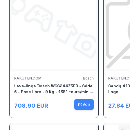
RAKUTEN.COM
Bosch
RAKUTEN.
Lave-linge Bosch WGG244Z3FR - Série
Candy 410
6 - Pose libre - 9 Kg - 1351 tours/min -
linge
Blanc
Voir
708.90
EUR
27.84
E