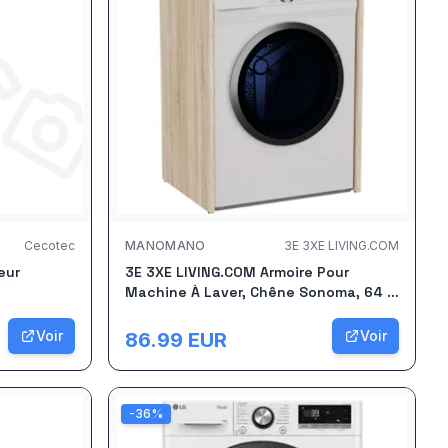
Cecotec
MANOMANO
3E 3XE LIVING.COM
eur
3E 3XE LIVING.COM Armoire Pour
Machine À Laver, Chêne Sonoma, 64 ×
97,5 × 50 Cm
Voir
Voir
86.99
EUR
-
36
%