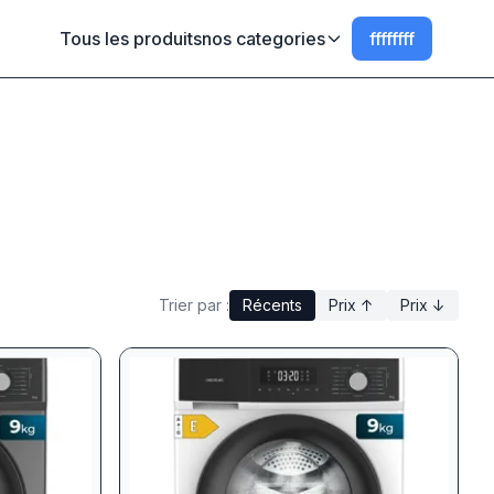
Tous les produits
nos categories
ffffffff
Trier par :
Récents
Prix ↑
Prix ↓