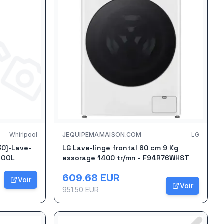
Whirlpool
JEQUIPEMAMAISON.COM
LG
30]-Lave-
LG Lave-linge frontal 60 cm 9 Kg
POOL
essorage 1400 tr/mn - F94R76WHST
609.68
EUR
Voir
Voir
951.50
EUR