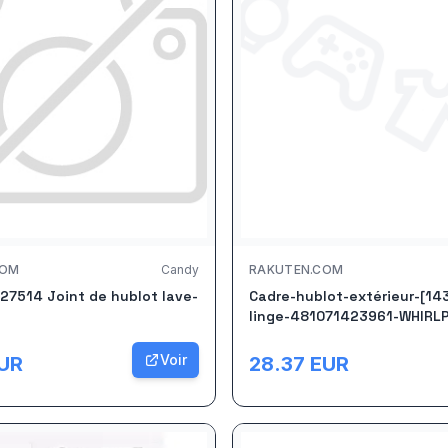
COM
Candy
RAKUTEN.COM
27514 Joint de hublot lave-
Cadre-hublot-extérieur-[14
linge-481071423961-WHIRL
Voir
UR
28.37
EUR