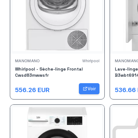
MANOMANO
Whirlpool
MANOMAN
Whirlpool - Sèche-linge Frontal
Lave-linge
Cwsd83mwwsfr
B3wbt691
Voir
556.26
EUR
536.66