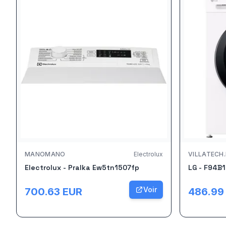
MANOMANO
Electrolux
VILLATECH.
Electrolux - Pralka Ew5tn1507fp
LG - F94B
Voir
700.63
EUR
486.99