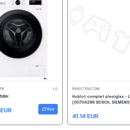
FR
LG
RAKUTEN.COM
15WH
Hublot complet plexiglas - 
(00704286 BOSCH, SIEMENS
Voir
EUR
41.14
EUR