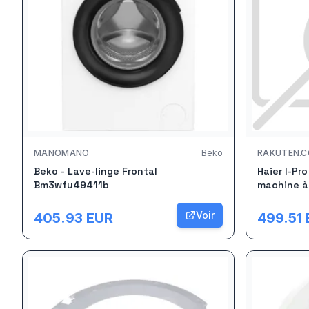
MANOMANO
Beko
RAKUTEN.
Beko - Lave-linge Frontal
Haier I-Pr
Bm3wfu49411b
machine à
kg 1400 tr
Voir
405.93
EUR
499.51