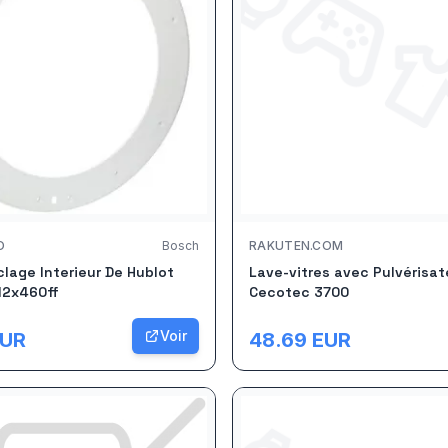
O
Bosch
RAKUTEN.COM
lage Interieur De Hublot
Lave-vitres avec Pulvérisat
12x460ff
Cecotec 3700
Voir
UR
48.69
EUR