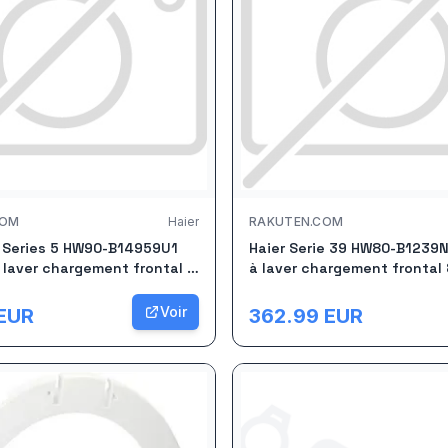
COM
Haier
RAKUTEN.COM
o Series 5 HW90-B14959U1
Haier Serie 39 HW80-B1239
 laver chargement frontal 9
à laver chargement frontal 
/min Blanc
tr/min Blanc
Voir
EUR
362.99
EUR