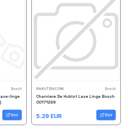
Bosch
RAKUTEN.COM
Bosch
Lave-linge
Charniere De Hublot Lave Linge Bosch
)
00171269
Voir
Voir
5.29
EUR