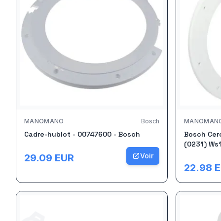
MANOMANO
Bosch
MANOMAN
Cadre-hublot - 00747600 - Bosch
Bosch Cerc
(0231) Ws
Voir
29.09
EUR
22.98
E