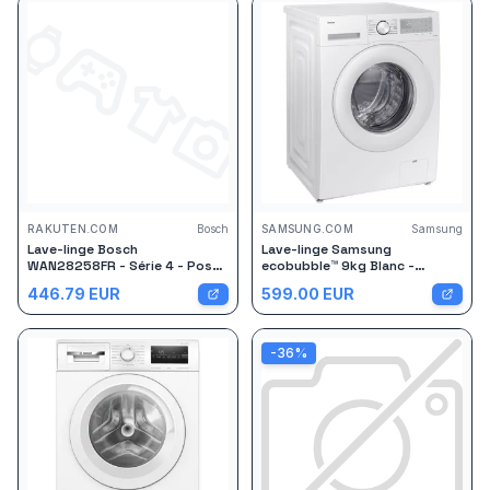
RAKUTEN.COM
Bosch
SAMSUNG.COM
Samsung
Lave-linge Bosch
Lave-linge Samsung
WAN28258FR - Série 4 - Pose
ecobubble™ 9kg Blanc -
libre - 8 Kg - 1400 tours/min -
WW90CGC04DTH Blanc
446.79
EUR
599.00
EUR
Blanc
-
36
%