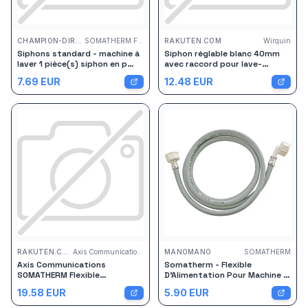
CHAMPION-DIRECT.COM
SOMATHERM FOR YOU
RAKUTEN.COM
Wirquin
Siphons standard - machine à
Siphon réglable blanc 40mm
laver 1 pièce(s) siphon en p
avec raccord pour lave-
standard sortie horizontale ø
vaisselle ou machine à laver
7.69
EUR
12.48
EUR
40mm - somatherm for you
Wirquin
RAKUTEN.COM
Axis Communications
MANOMANO
SOMATHERM
Axis Communications
Somatherm - Flexible
SOMATHERM Flexible
D'Alimentation Pour Machine À
d'alimentation de Machine a
Laver - Droit Et Coudé Ff3/4' -
19.58
EUR
5.90
EUR
laver - 1.5M - Arrivé droite et
L = 1,5m
Sortie coudée 3/4