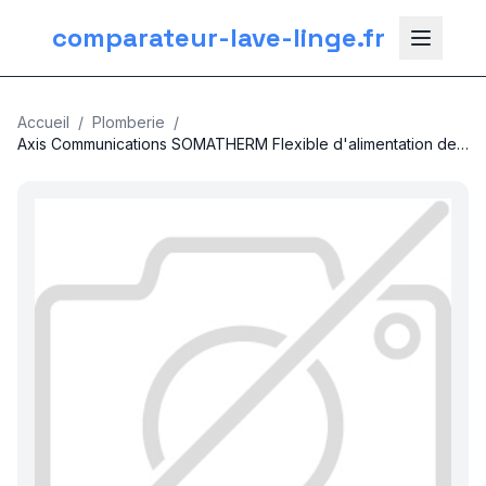
comparateur-lave-linge.fr
Accueil
/
Plomberie
/
Axis Communications SOMATHERM Flexible d'alimentation de
Machine a laver - 1.5M - Arrivé droite et Sortie coudée 3/4
nos categories
Plomberie