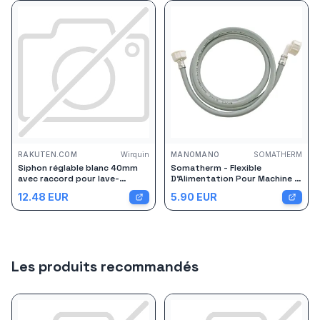
RAKUTEN.COM
Wirquin
MANOMANO
SOMATHERM
Siphon réglable blanc 40mm
Somatherm - Flexible
avec raccord pour lave-
D'Alimentation Pour Machine À
vaisselle ou machine à laver
Laver - Droit Et Coudé Ff3/4' -
12.48
EUR
5.90
EUR
Wirquin
L = 1,5m
Les produits recommandés