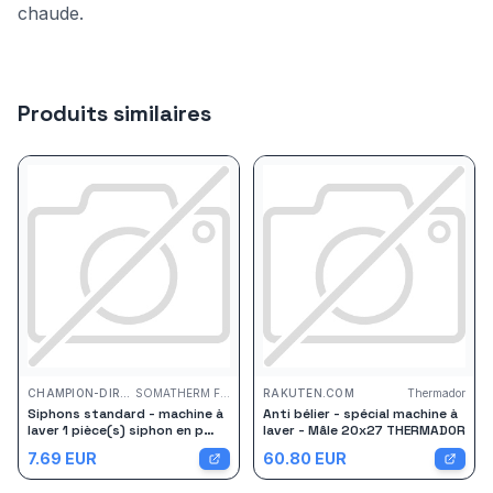
chaude.
Produits similaires
CHAMPION-DIRECT.COM
SOMATHERM FOR YOU
RAKUTEN.COM
Thermador
Siphons standard - machine à
Anti bélier - spécial machine à
laver 1 pièce(s) siphon en p
laver - Mâle 20x27 THERMADOR
standard sortie horizontale ø
7.69
EUR
60.80
EUR
40mm - somatherm for you