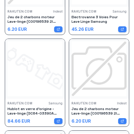
RAKUTEN.COM
Indesit
RAKUTEN.COM
Samsung
Jeu de 2 charbons moteur
Electrovanne 3 Voies Pour
Lave-linge (C00196539 2I
Lave Linge Samsung
MARCHI FAR INDESIT PROLINE
6.20
EUR
45.26
EUR
AYA ARISTON HOTPOINT CANDY
HAIER SABA SCHOLTES VEDETTE
ARTHUR MARTIN WHIRLPOOL
SAMSUNG THOMSON BRANDT
ARISTON ARTHUR MARTIN
RAKUTEN.COM
Samsung
RAKUTEN.COM
Indesit
Hublot en verre d'origine -
Jeu de 2 charbons moteur
Lave-linge (DC64-03390A
Lave-linge (C00196539 2I
SAMSUNG)
MARCHI FAR INDESIT PROLINE
84.66
EUR
6.20
EUR
AYA ARISTON HOTPOINT CANDY
HAIER SABA SCHOLTES VEDETTE
ARTHUR MARTIN WHIRLPOOL