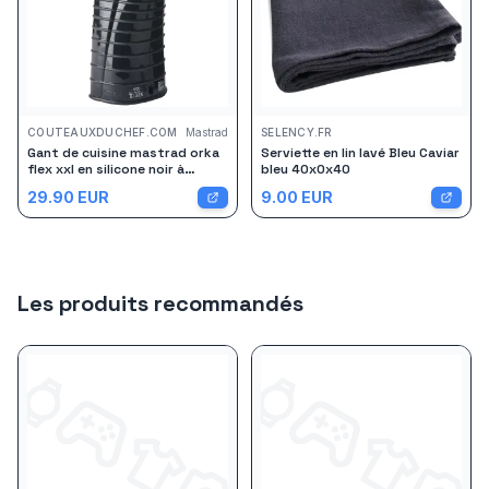
COUTEAUXDUCHEF.COM
Mastrad
SELENCY.FR
Gant de cuisine mastrad orka
Serviette en lin lavé Bleu Caviar
flex xxl en silicone noir à
bleu 40x0x40
rainures
29.90
EUR
9.00
EUR
Les produits recommandés