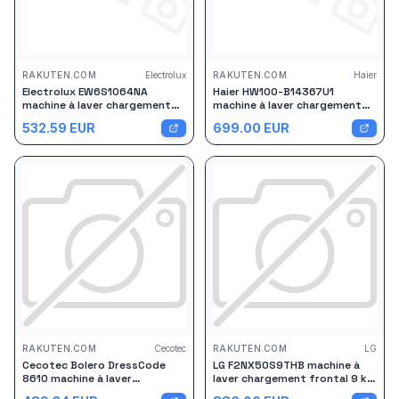
RAKUTEN.COM
Electrolux
RAKUTEN.COM
Haier
Electrolux EW6S1064NA
Haier HW100-B14367U1
machine à laver chargement
machine à laver chargement
frontal 6 kg 1000 tr/min Blanc
frontal 10 kg 1400 tr/min
532.59
EUR
699.00
EUR
Blanc
RAKUTEN.COM
Cecotec
RAKUTEN.COM
LG
Cecotec Bolero DressCode
LG F2NX50S9THB machine à
8610 machine à laver
laver chargement frontal 9 kg
chargement frontal 8 kg 1400
1200 tr/min Blanc