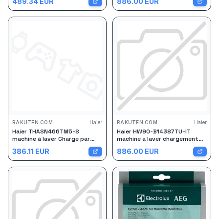
489.34
EUR
886.00
EUR
tr/min Blanc
RAKUTEN.COM
Haier
RAKUTEN.COM
Haier
Haier THASN466TM5-S
Haier HW90-B14387TU-IT
machine à laver Charge par
machine à laver chargement
dessus 6 kg 1400 tr/min Blanc
frontal 9 kg 1400 tr/min Blanc
386.11
EUR
886.00
EUR