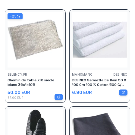
-
25
%
SELENCY.FR
MANOMANO
DESINEO
Chemin de table XIX siècle
DESINEO Serviette De Bain 50 X
blanc 36x1x105
100 Cm 100 % Coton 500 G/
M2
50.00
EUR
6.90
EUR
67.00
EUR