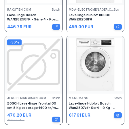
RAKUTEN.COM
Bosch
MDA-ELECTROMENAGER.COM
Bosch
Lave-linge Bosch
Lave linge hublot BOSCH
WAN28258FR - Série 4 - Pose
WAN28258FR
libre - 8 Kg - 1400 tours/min -
446.79
EUR
459.00
EUR
Blanc
-
36
%
JEQUIPEMAMAISON.COM
Bosch
MANOMANO
Bosch
BOSCH Lave-linge frontal 60
Lave-linge Hublot Bosch
cm 8 Kg essorage 1400 tr/mn
Wan2827zfr Ser4 - 9 Kg -
- WAN28258FR
Induction - L60cm - Classe A -
470.20
EUR
617.61
EUR
1400 Trs/min - Vapeur - Blanc
729.90
EUR