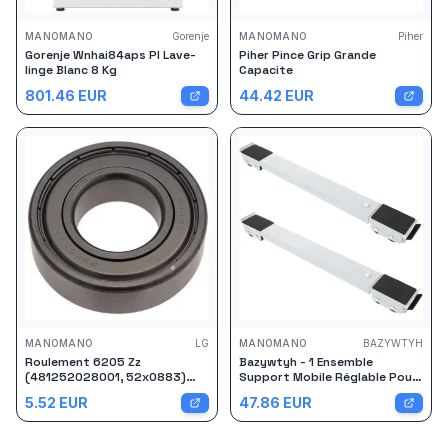
MANOMANO
Gorenje
MANOMANO
Piher
Gorenje Wnhai84aps Pl Lave-
Piher Pince Grip Grande
linge Blanc 8 Kg
Capacite
801.46
EUR
44.42
EUR
MANOMANO
LG
MANOMANO
BAZYWTYH
Roulement 6205 Zz
Bazywtyh - 1 Ensemble
(481252028001, 52x0883)
Support Mobile Réglable Pour
Lave-linge Crystal, General
Lave Linge Et Réfrigérateur
5.52
EUR
47.86
EUR
Electric, Baumatic, Ariston
Base Multi Durable Pour
Hotpoint, Markling, Miele Lg
Électroménagers Design
Gorenge, Impala, De Dietrich,
Évolutif Et Stabilité Optimale