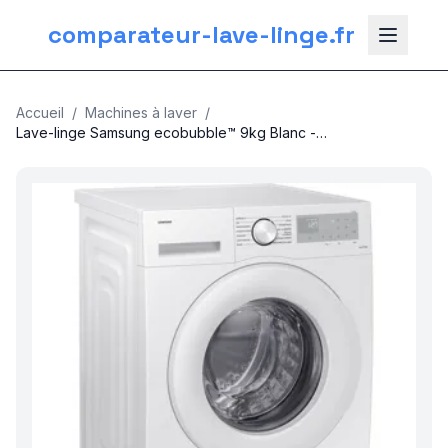
comparateur-lave-linge.fr
Accueil
/
Machines à laver
/
Lave-linge Samsung ecobubble™ 9kg Blanc -
WW90CGC04DTH Blanc
nos categories
Plomberie