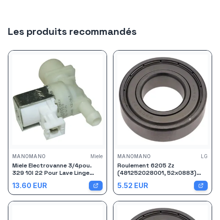
Les produits recommandés
MANOMANO
Miele
MANOMANO
LG
Miele Electrovanne 3/4pou.
Roulement 6205 Zz
329 10l 22 Pour Lave Linge
(481252028001, 52x0883)
Adaptable...
Lave-linge Crystal, General
13.60
EUR
5.52
EUR
Electric, Baumatic, Ariston
Hotpoint, Markling, Miele Lg
Gorenge, Impala, De Dietrich,
Edesa, Listo, Vedette, Ardo,
Domeos, Frig