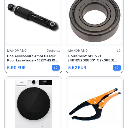
MANOMANO
Electrolux
MANOMANO
LG
Sos Accessoire Amortisseur
Roulement 6205 Zz
Pour Lave-linge - 1327442107
(481252028001, 52x0883)
Aeg Electrolux
Lave-linge Crystal, General
5.90
EUR
5.52
EUR
Electric, Baumatic, Ariston
Hotpoint, Markling, Miele Lg
Gorenge, Impala, De Dietrich,
Edesa, Listo, Vedette, Ardo,
Domeos, Frig