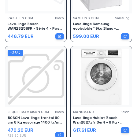
RAKUTEN.COM
Bosch
SAMSUNG.COM
Samsung
Lave-linge Bosch
Lave-linge Samsung
WAN28258FR - Série 4 - Pose
ecobubble™ 9kg Blanc -
libre - 8 Kg - 1400 tours/min -
WW90CGC04DTH Blanc
446.79
EUR
599.00
EUR
Blanc
-
36
%
JEQUIPEMAMAISON.COM
Bosch
MANOMANO
Bosch
BOSCH Lave-linge frontal 60
Lave-linge Hublot Bosch
cm 8 Kg essorage 1400 tr/mn
Wan2827zfr Ser4 - 9 Kg -
- WAN28258FR
Induction - L60cm - Classe A -
470.20
EUR
617.61
EUR
1400 Trs/min - Vapeur - Blanc
729.90
EUR