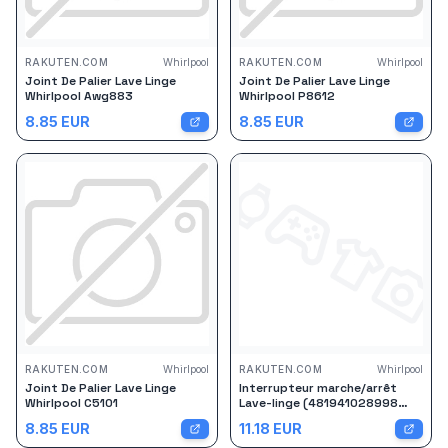
RAKUTEN.COM
Whirlpool
RAKUTEN.COM
Whirlpool
Joint De Palier Lave Linge
Joint De Palier Lave Linge
Whirlpool Awg883
Whirlpool P8612
8.85
EUR
8.85
EUR
RAKUTEN.COM
Whirlpool
RAKUTEN.COM
Whirlpool
Joint De Palier Lave Linge
Interrupteur marche/arrêt
Whirlpool C5101
Lave-linge (481941028998
WHIRLPOOL BAUKNECHT LADEN
8.85
EUR
11.18
EUR
IGNIS PROLINE IKEA WHIRLPOOL)