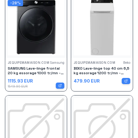
-
28
%
JEQUIPEMAMAISON.COM
Samsung
JEQUIPEMAMAISON.COM
Beko
SAMSUNG Lave-linge frontal
BEKO Lave-linge top 40 cm 6,5
20 kg essorage 1000 tr/mn -
kg essorage 1200 tr/mn -
WF20DG8650BV
BTL1WFP10652FR
1115.93
EUR
479.90
EUR
1549.90
EUR