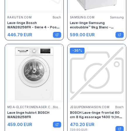
RAKUTEN.COM
Bosch
SAMSUNG.COM
Samsung
Lave-linge Bosch
Lave-linge Samsung
WAN28258FR - Série 4 - Pose
ecobubble™ 9kg Blanc -
libre - 8 Kg - 1400 tours/min -
WW90CGC04DTH Blanc
446.79
EUR
599.00
EUR
Blanc
-
36
%
MDA-ELECTROMENAGER.COM
Bosch
JEQUIPEMAMAISON.COM
Bosch
Lave linge hublot BOSCH
BOSCH Lave-linge frontal 60
WAN28258FR
cm 8 Kg essorage 1400 tr/mn
- WAN28258FR
459.00
EUR
470.20
EUR
729.90
EUR